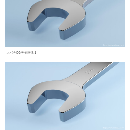
スパナCGデモ画像 1