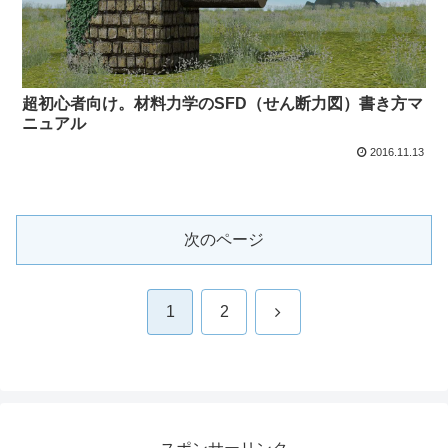
超初心者向け。材料力学のSFD（せん断力図）書き方マ
ニュアル
2016.11.13
次のページ
次
1
2
へ