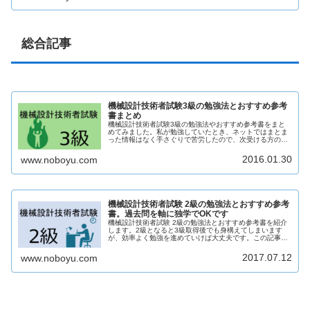
総合記事
機械設計技術者試験3級の勉強法とおすすめ参考
書まとめ
機械設計技術者試験3級の勉強法やおすすめ参考書をまと
めてみました。私が勉強していたとき、ネットではまとま
った情報はなく手さぐりで苦労したので、次受ける方の参
考になれば幸いです。この記事の対象この記事は、基礎学
力低めの方（辛うじて高卒程度？）...
2016.01.30
www.noboyu.com
機械設計技術者試験 2級の勉強法とおすすめ参考
書。過去問を軸に独学でOKです
機械設計技術者試験 2級の勉強法とおすすめ参考書を紹介
します。2級となると3級取得後でも身構えてしまいます
が、効率よく勉強を進めていけば大丈夫です。この記事の
対象機械設計技術者試験 2級を受けたいが基礎学力に自信
が無い人。私は3級から受け始...
2017.07.12
www.noboyu.com