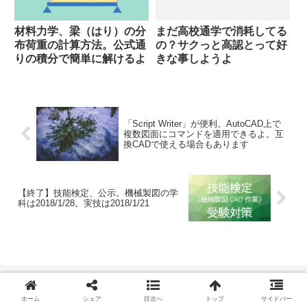
材料力学、梁（はり）の分
まだ高校通学で消耗してる
布荷重の計算方法。公式通
の？サクっと高認とって好
りの積分で簡単に解けるよ
きな事しようよ
「Script Writer」が便利。AutoCAD上で
複数図面にコマンドを適用できるよ。互
換CADで使える場合もあります
【終了】技能検定、公示。機械製図の学
科は2018/1/28。実技は2018/1/21
ホーム
シェア
目次へ
トップ
サイドバー
スポンサーリンク