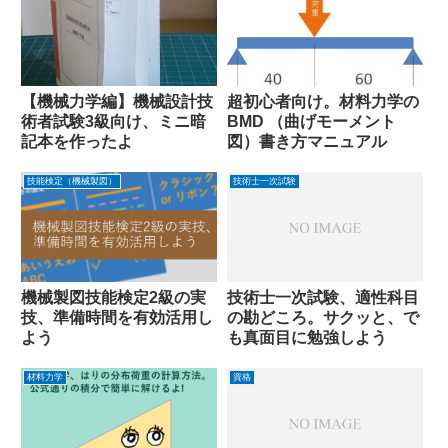
【機械力学編】機械設計技
超初心者向け。材料力学の
術者試験3級向け、ミニ暗
BMD （曲げモーメント
記本を作ったよ
図）書き方マニュアル
技能検定（機械製図）
技術士一次試験
機械製図技能検定2級の実
技術士一次試験、適性科目
技、準備時間を有効活用し
の勘どころ。サクッと、で
よう
も真面目に勉強しよう
材料力学
資格