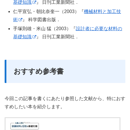
基礎知識
』 日刊工業新聞社．
仁平宣弘・朝比奈奎一（2003）『
機械材料と加工技
術
』 科学図書出版．
手塚則雄・米山 猛（2003）『
設計者に必要な材料の
基礎知識
』 日刊工業新聞社．
おすすめ参考書
今回この記事を書くにあたり参照した文献から、特におす
すめしたい本を紹介します。