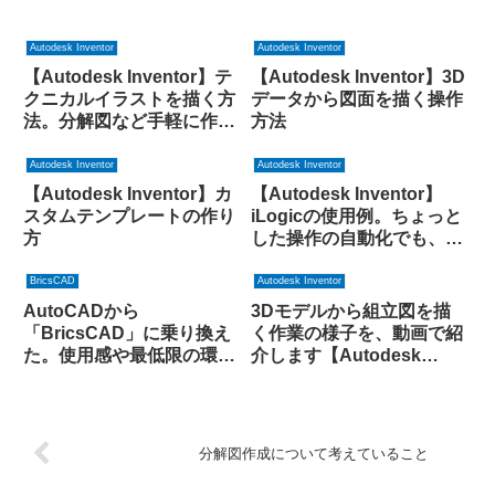
Autodesk Inventor
Autodesk Inventor
【Autodesk Inventor】テ
【Autodesk Inventor】3D
クニカルイラストを描く方
データから図面を描く操作
法。分解図など手軽に作れ
方法
ます。
Autodesk Inventor
Autodesk Inventor
【Autodesk Inventor】カ
【Autodesk Inventor】
スタムテンプレートの作り
iLogicの使用例。ちょっと
方
した操作の自動化でも、使
ってみると便利です
BricsCAD
Autodesk Inventor
AutoCADから
3Dモデルから組立図を描
「BricsCAD」に乗り換え
く作業の様子を、動画で紹
た。使用感や最低限の環境
介します【Autodesk
の整え方をレポします
Inventor】
分解図作成について考えていること