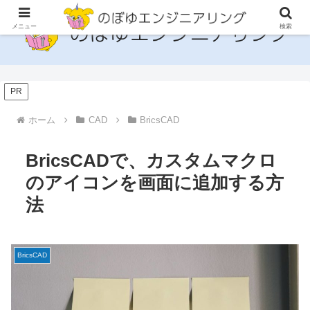
メニュー
検索
PR
ホーム
CAD
BricsCAD
BricsCADで、カスタムマクロ
のアイコンを画面に追加する方
法
BricsCAD