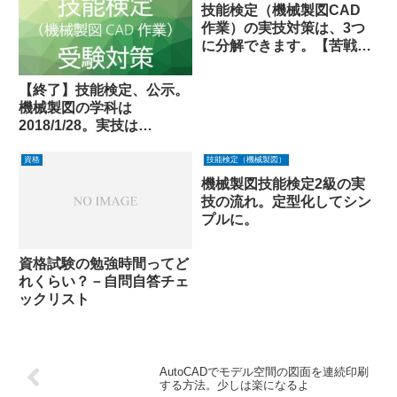
技能検定（機械製図CAD
作業）の実技対策は、3つ
に分解できます。【苦戦し
ている人へ】
【終了】技能検定、公示。
機械製図の学科は
2018/1/28。実技は
2018/1/21
資格
技能検定（機械製図）
機械製図技能検定2級の実
技の流れ。定型化してシン
プルに。
資格試験の勉強時間ってど
れくらい？－自問自答チェ
ックリスト
AutoCADでモデル空間の図面を連続印刷
する方法。少しは楽になるよ