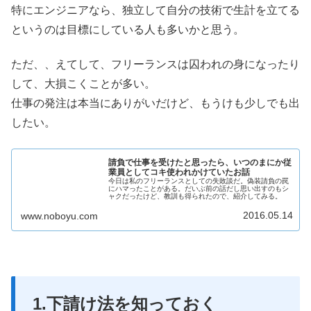
特にエンジニアなら、独立して自分の技術で生計を立てる
というのは目標にしている人も多いかと思う。
ただ、、えてして、フリーランスは囚われの身になったり
して、大損こくことが多い。
仕事の発注は本当にありがいだけど、もうけも少しでも出
したい。
請負で仕事を受けたと思ったら、いつのまにか従
業員としてコキ使われかけていたお話
今日は私のフリーランスとしての失敗談だ。偽装請負の罠
にハマったことがある。だいぶ前の話だし思い出すのもシ
ャクだったけど、教訓も得られたので、紹介してみる。
2016.05.14
www.noboyu.com
1.下請け法を知っておく