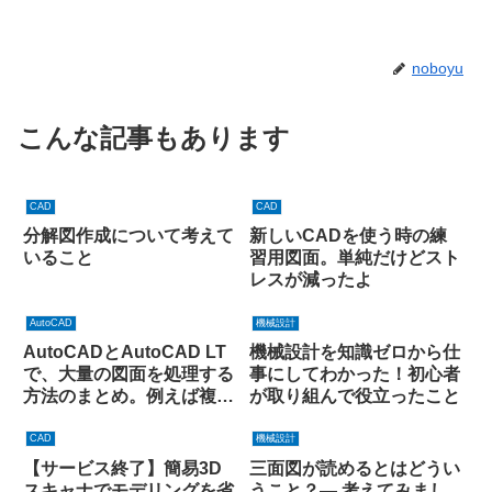
noboyu
こんな記事もあります
CAD
CAD
分解図作成について考えて
新しいCADを使う時の練
いること
習用図面。単純だけどスト
レスが減ったよ
AutoCAD
機械設計
AutoCADとAutoCAD LT
機械設計を知識ゼロから仕
で、大量の図面を処理する
事にしてわかった！初心者
方法のまとめ。例えば複数
が取り組んで役立ったこと
のDXFファイルを一括変換
するなど、色々できます。
CAD
機械設計
【サービス終了】簡易3D
三面図が読めるとはどうい
スキャナでモデリングを省
うこと？― 考えてみまし