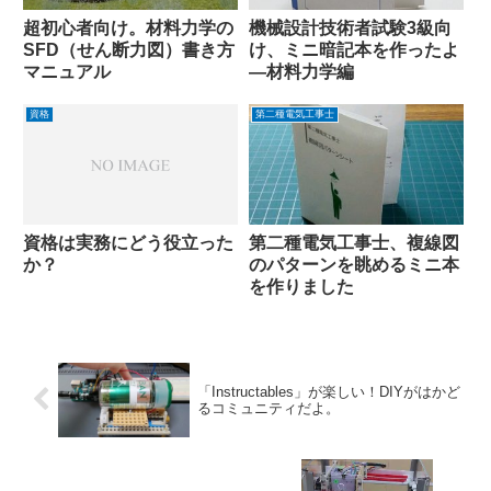
超初心者向け。材料力学の
機械設計技術者試験3級向
SFD（せん断力図）書き方
け、ミニ暗記本を作ったよ
マニュアル
―材料力学編
資格
第二種電気工事士
資格は実務にどう役立った
第二種電気工事士、複線図
か？
のパターンを眺めるミニ本
を作りました
「Instructables」が楽しい！DIYがはかど
るコミュニティだよ。