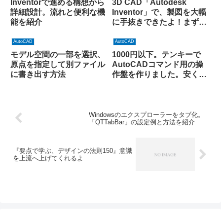
Inventorで進める構想から
3D CAD「Autodesk
詳細設計。流れと便利な機
Inventor」で、製図を大幅
能を紹介
に手抜きできたよ！まずは
2Dの補助でも価値あり
AutoCAD
AutoCAD
モデル空間の一部を選択、
1000円以下。テンキーで
原点を指定して別ファイル
AutoCADコマンド用の操
に書き出す方法
作盤を作りました。安くて
簡単で快適です
Windowsのエクスプローラーをタブ化。
「QTTabBar」の設定例と方法を紹介
『要点で学ぶ、デザインの法則150』意識
を上流へ上げてくれるよ