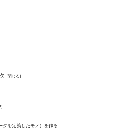
次
る
ータを定義したモノ）を作る