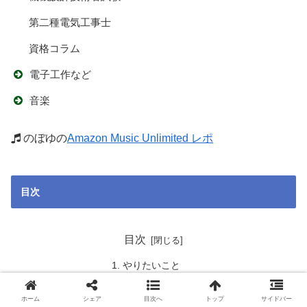
第二種電気工事士
資格コラム
電子工作など
音楽
のぼゆの
Amazon Music Unlimited レポ
目次
目次
やりたいこと
解決方法
操作動画
ホーム
シェア
目次へ
トップ
サイドバー