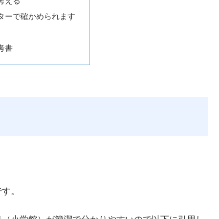
考える
ターで確かめられます
考書
です。