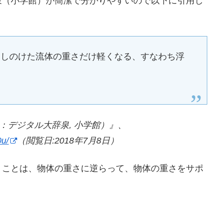
泉（小学館）が簡潔で分かりやすいので以下に引用し
押しのけた流体の重さだけ軽くなる、すなわち浮
：デジタル大辞泉, 小学館）』、
0u/
（閲覧日:2018年7月8日）
うことは、物体の重さに逆らって、物体の重さをサポ