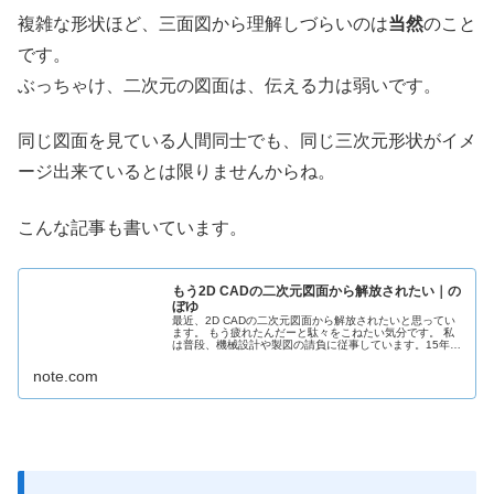
複雑な形状ほど、三面図から理解しづらいのは
当然
のこと
です。
ぶっちゃけ、二次元の図面は、伝える力は弱いです。
同じ図面を見ている人間同士でも、同じ三次元形状がイメ
ージ出来ているとは限りませんからね。
こんな記事も書いています。
もう2D CADの二次元図面から解放されたい｜の
ぼゆ
最近、2D CADの二次元図面から解放されたいと思ってい
ます。 もう疲れたんだーと駄々をこねたい気分です。 私
は普段、機械設計や製図の請負に従事しています。15年ほ
どは図面を読んで描いて関わってきました。 それなのに何
故なのか？理由を挙げて...
note.com