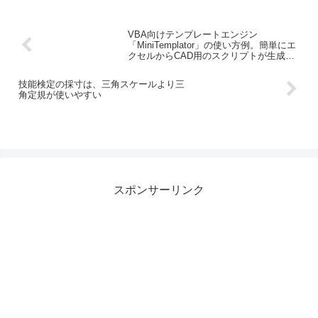
VBA向けテンプレートエンジン
「MiniTemplator」の使い方例。簡単にエ
クセルからCAD用のスクリプトが生成で
きて感動した！
技能検定の採寸は、三角スケールより三
角定規が使いやすい
スポンサーリンク