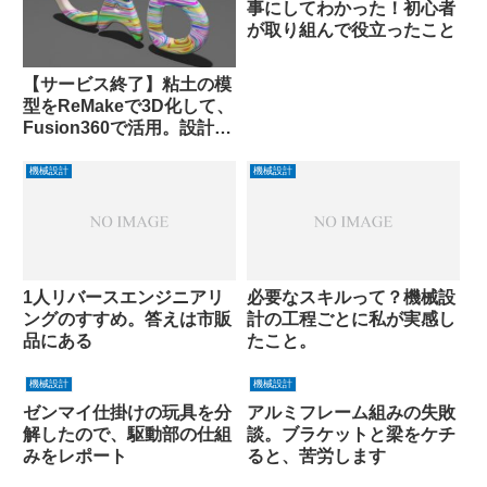
事にしてわかった！初心者
が取り組んで役立ったこと
【サービス終了】粘土の模
型をReMakeで3D化して、
Fusion360で活用。設計が
捗りそう。
機械設計
機械設計
1人リバースエンジニアリ
必要なスキルって？機械設
ングのすすめ。答えは市販
計の工程ごとに私が実感し
品にある
たこと。
機械設計
機械設計
ゼンマイ仕掛けの玩具を分
アルミフレーム組みの失敗
解したので、駆動部の仕組
談。ブラケットと梁をケチ
みをレポート
ると、苦労します