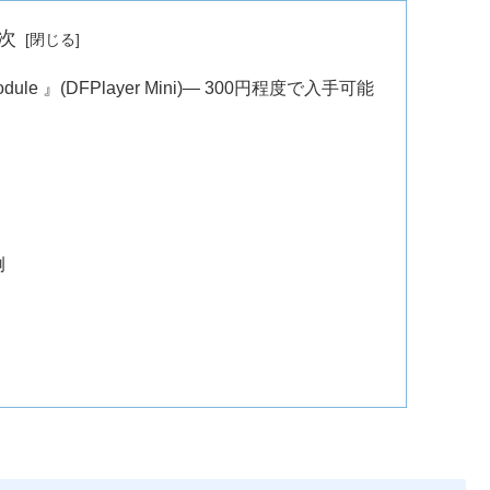
次
 Module 』(DFPlayer Mini)― 300円程度で入手可能
例