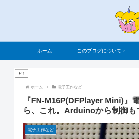
ホーム
このブログについて
PR
ホーム
電子工作など
『FN-M16P(DFPlayer M
ら、これ。Arduinoから制御
電子工作など